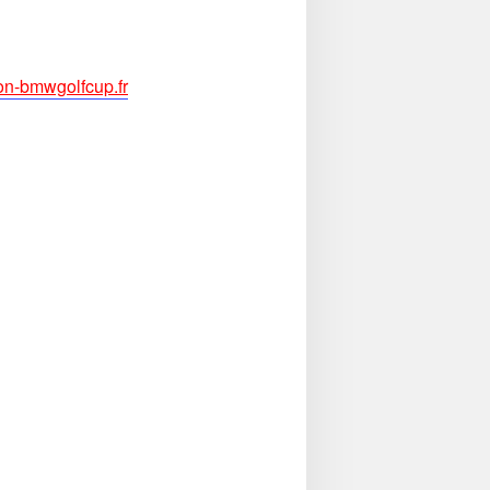
ion-bmwgolfcup.fr