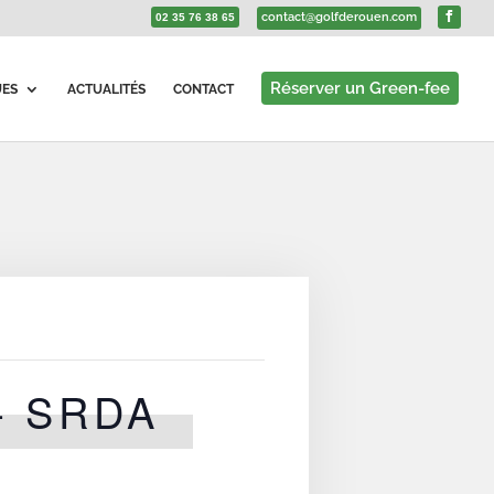
contact@golfderouen.com
02 35 76 38 65
Réserver un Green-fee
UES
ACTUALITÉS
CONTACT
– SRDA