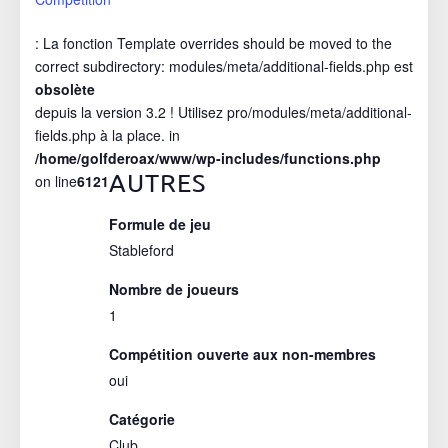
: La fonction Template overrides should be moved to the
correct subdirectory: modules/meta/additional-fields.php est
obsolète
depuis la version 3.2 ! Utilisez pro/modules/meta/additional-
fields.php à la place. in
/home/golfderoax/www/wp-includes/functions.php
AUTRES
on line
6121
Formule de jeu
Stableford
Nombre de joueurs
1
Compétition ouverte aux non-membres
oui
Catégorie
Club