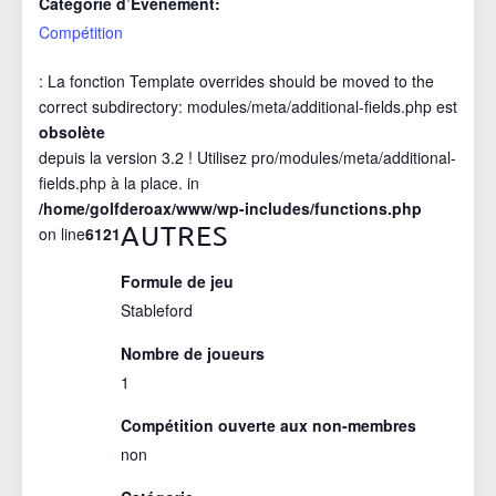
Catégorie d’Évènement:
Compétition
: La fonction Template overrides should be moved to the
correct subdirectory: modules/meta/additional-fields.php est
obsolète
depuis la version 3.2 ! Utilisez pro/modules/meta/additional-
fields.php à la place. in
/home/golfderoax/www/wp-includes/functions.php
AUTRES
on line
6121
Formule de jeu
Stableford
Nombre de joueurs
1
Compétition ouverte aux non-membres
non