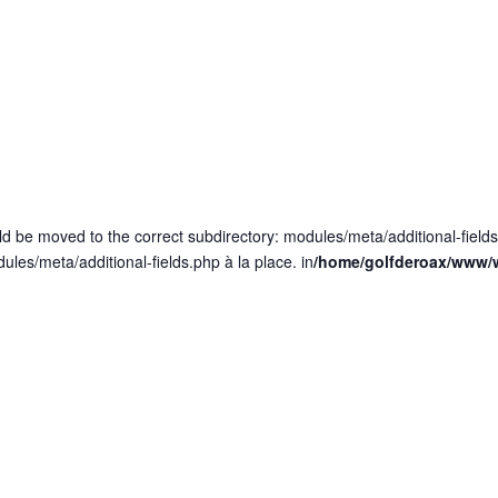
ld be moved to the correct subdirectory: modules/meta/additional-field
dules/meta/additional-fields.php à la place. in
/home/golfderoax/www/w