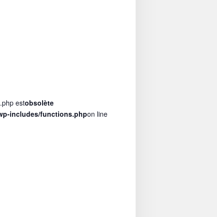
s.php est
obsolète
p-includes/functions.php
on line