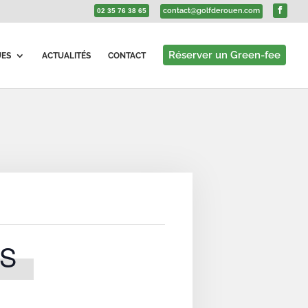
contact@golfderouen.com
02 35 76 38 65
Réserver un Green-fee
UES
ACTUALITÉS
CONTACT
S