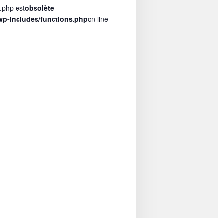
s.php est
obsolète
p-includes/functions.php
on line