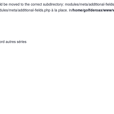
ld be moved to the correct subdirectory: modules/meta/additional-field
dules/meta/additional-fields.php à la place. in
/home/golfderoax/www/w
ord autres séries