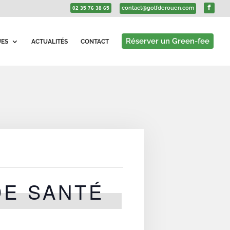
contact@golfderouen.com
02 35 76 38 65
Réserver un Green-fee
UES
ACTUALITÉS
CONTACT
DE SANTÉ