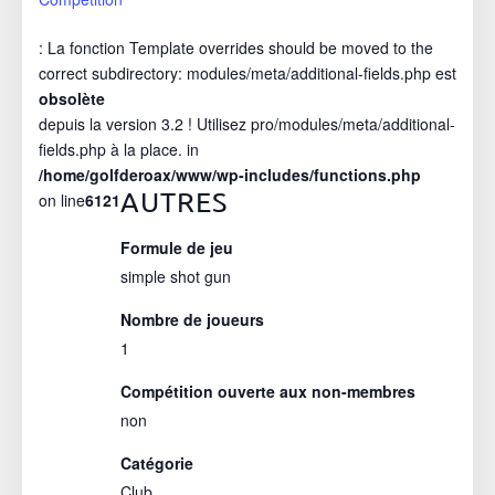
: La fonction Template overrides should be moved to the
correct subdirectory: modules/meta/additional-fields.php est
obsolète
depuis la version 3.2 ! Utilisez pro/modules/meta/additional-
fields.php à la place. in
/home/golfderoax/www/wp-includes/functions.php
AUTRES
on line
6121
Formule de jeu
simple shot gun
Nombre de joueurs
1
Compétition ouverte aux non-membres
non
Catégorie
Club