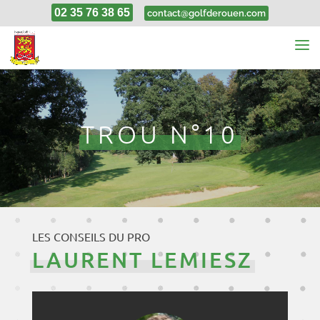
02 35 76 38 65
contact@golfderouen.com
TROU N°10
LES CONSEILS DU PRO
LAURENT LEMIESZ