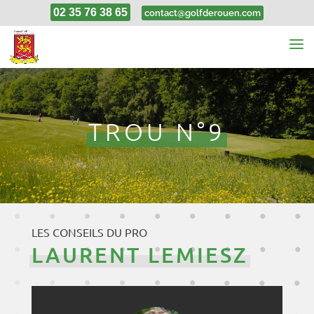
02 35 76 38 65
contact@golfderouen.com
TROU N°9
LES CONSEILS DU PRO
LAURENT LEMIESZ