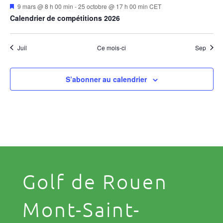
Mis
9 mars @ 8 h 00 min
-
25 octobre @ 17 h 00 min
CET
en
Calendrier de compétitions 2026
avant
Juil
Ce mois-ci
Sep
S’abonner au calendrier
Golf de Rouen
Mont-Saint-