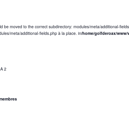
ld be moved to the correct subdirectory: modules/meta/additional-field
dules/meta/additional-fields.php à la place. in
/home/golfderoax/www/w
A 2
-membres