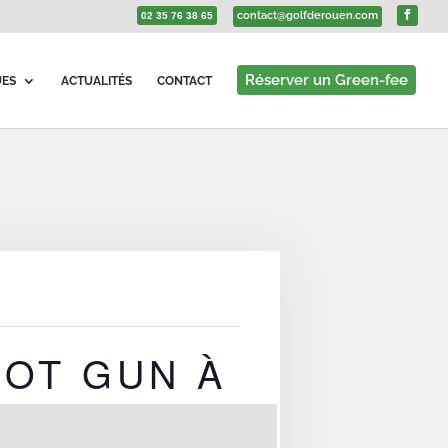
contact@golfderouen.com
02 35 76 38 65
Réserver un Green-fee
UES
ACTUALITÉS
CONTACT
HOT GUN À