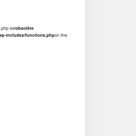
s.php est
obsolète
p-includes/functions.php
on line