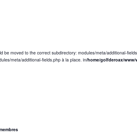
ld be moved to the correct subdirectory: modules/meta/additional-field
dules/meta/additional-fields.php à la place. in
/home/golfderoax/www/w
-membres