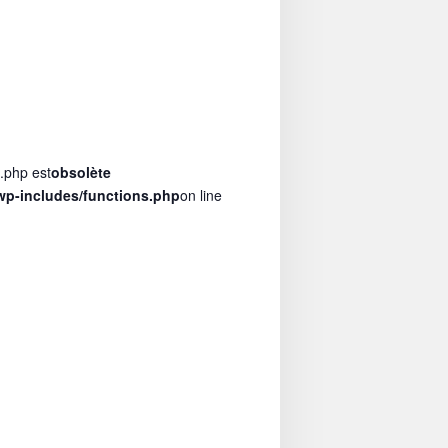
s.php est
obsolète
p-includes/functions.php
on line