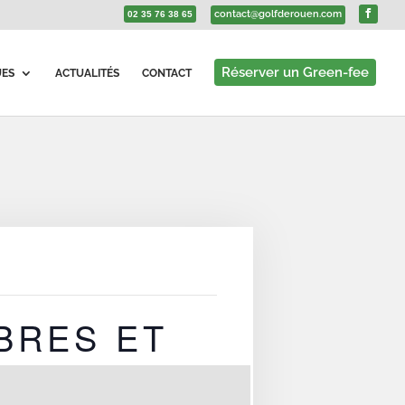
contact@golfderouen.com
02 35 76 38 65
Réserver un Green-fee
UES
ACTUALITÉS
CONTACT
BRES ET