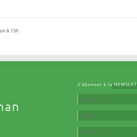
gun à 13h
S'abonner à la
NEWSLET
nan