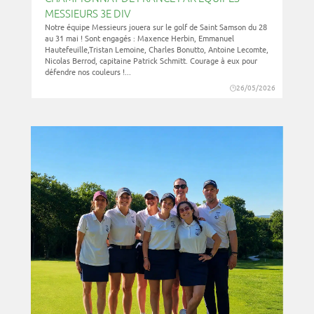
MESSIEURS 3E DIV
Notre équipe Messieurs jouera sur le golf de Saint Samson du 28
au 31 mai ! Sont engagés : Maxence Herbin, Emmanuel
Hautefeuille,Tristan Lemoine, Charles Bonutto, Antoine Lecomte,
Nicolas Berrod, capitaine Patrick Schmitt. Courage à eux pour
défendre nos couleurs !...
26/05/2026