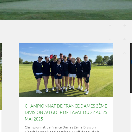
CHAMPIONNAT DE FRANCE DAMES 2ÈME
DIVISION AU GOLF DE LAVAL DU 22 AU 25
MAI 2025
Championnat de France Dames 2ème Division.
C’était le week-end dernier au Golf de Laval où