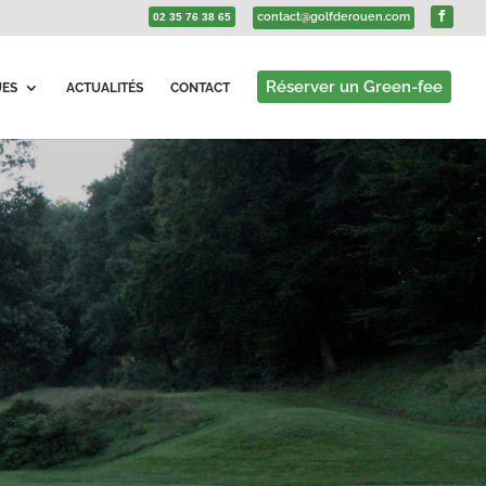
contact@golfderouen.com
02 35 76 38 65
Réserver un Green-fee
UES
ACTUALITÉS
CONTACT