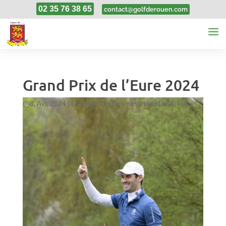
02 35 76 38 65
contact@golfderouen.com
Grand Prix de l’Eure 2024
8, Avr, 2024
|
Le sport
,
Les Equipes
,
Non classifié(e)