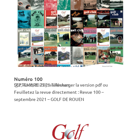
Numéro 100
SEPTEMBRE 2021 Télécharger la version pdf ou
2, Août, 2023
|
Les Revues
Feuilletez la revue directement : Revue 100 –
septembre 2021 – GOLF DE ROUEN