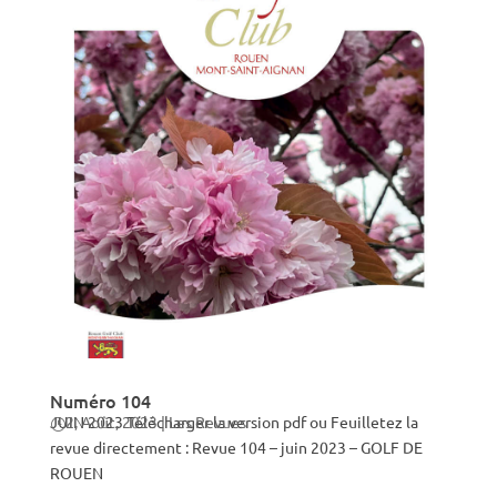
Numéro 104
JUIN 2023 Télécharger la version pdf ou Feuilletez la
2, Août, 2023
|
Les Revues
revue directement : Revue 104 – juin 2023 – GOLF DE
ROUEN