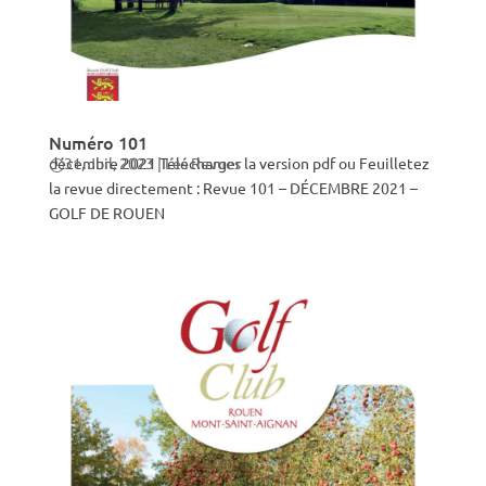
Numéro 101
décembre 2021 Télécharger la version pdf ou Feuilletez
31, Juil, 2023
|
Les Revues
la revue directement : Revue 101 – DÉCEMBRE 2021 –
GOLF DE ROUEN