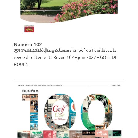
Numéro 102
JUIN 2022 Télécharger la version pdf ou Feuilletez la
7, Août, 2023
|
Les Revues
revue directement : Revue 102 – juin 2022 – GOLF DE
ROUEN