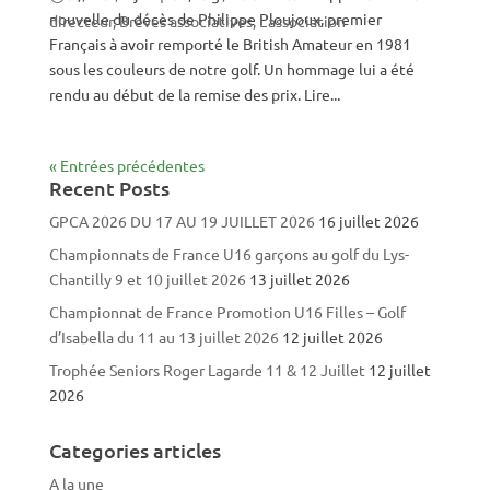
nouvelle du décès de Philippe Ploujoux, premier
directeur
,
Brèves associatives
,
L'association
Français à avoir remporté le British Amateur en 1981
sous les couleurs de notre golf. Un hommage lui a été
rendu au début de la remise des prix. Lire...
« Entrées précédentes
Recent Posts
GPCA 2026 DU 17 AU 19 JUILLET 2026
16 juillet 2026
Championnats de France U16 garçons au golf du Lys-
Chantilly 9 et 10 juillet 2026
13 juillet 2026
Championnat de France Promotion U16 Filles – Golf
d’Isabella du 11 au 13 juillet 2026
12 juillet 2026
Trophée Seniors Roger Lagarde 11 & 12 Juillet
12 juillet
2026
Categories articles
A la une