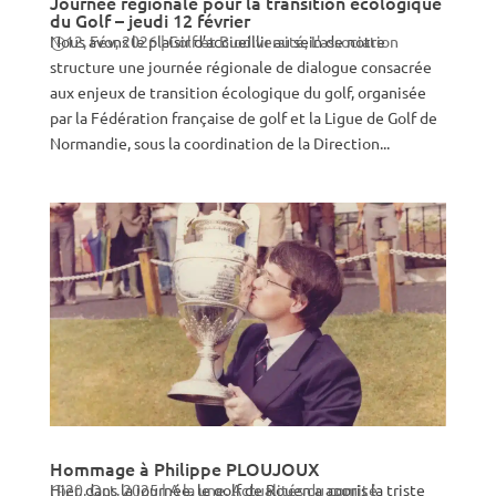
Journée régionale pour la transition écologique
du Golf – jeudi 12 février
Nous avons le plaisir d’accueillir au sein de notre
12, Fév, 2026
|
Golf et Biodiversité
,
L'association
structure une journée régionale de dialogue consacrée
aux enjeux de transition écologique du golf, organisée
par la Fédération française de golf et la Ligue de Golf de
Normandie, sous la coordination de la Direction...
Hommage à Philippe PLOUJOUX
Hier, dans la journée, le golf de Rouen a appris la triste
20, Oct, 2025
|
A la une
,
Actualités du comité