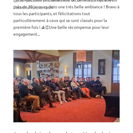
près de 30 joueurs dans une très belle ambiance ! Bravo à
L'association
,
Le sport
tous les participants, et félicitations tout
particulièrement à ceux qui se sont classés pour la
première fois ! ⛳👏Une belle récompense pour leur
engagement...