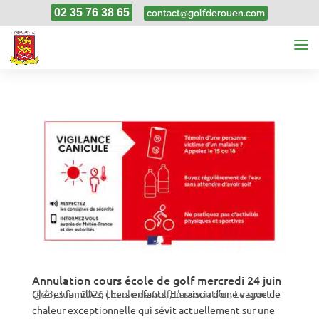
02 35 76 38 65
contact@golfderouen.com
Annulation cours école de golf mercredi 24 juin
Chères familles, chers enfants, En raison d’une vague de
23, Juin, 2026
|
Ecole de Golf
,
L'association
,
Le sport
chaleur exceptionnelle qui sévit actuellement sur une