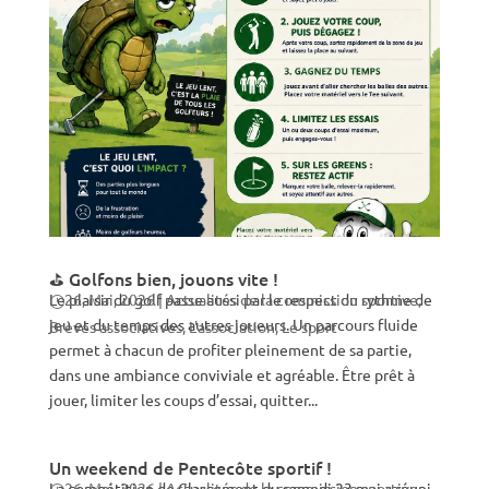
⛳ Golfons bien, jouons vite !
Le plaisir du golf passe aussi par le respect du rythme de
26, Mai, 2026
|
Actualités de la commission sportive
,
jeu et du temps des autres joueurs. Un parcours fluide
Brèves associatives
,
L'association
,
Le sport
permet à chacun de profiter pleinement de sa partie,
dans une ambiance conviviale et agréable. Être prêt à
jouer, limiter les coups d’essai, quitter...
Un weekend de Pentecôte sportif !
La compétition de Classement du samedi 23 mai a réuni
26, Mai, 2026
|
Actualités de la commission sportive
,