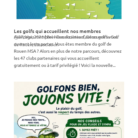
Les golfs qui accueillent nos membres
Avantages membres ! Des dizaines d’autres golfs vous
27, Mai, 2026
|
Brèves associatives
,
Découvrir le Golf
ouvrent leurs portes. Vous êtes membre du golf de
de Rouen
,
L'association
Rouen MSA ? Alors en plus de notre parcours, découvrez
les 47 clubs partenaires qui vous accueillent
gratuitement ou à tarif privilégié ! Voici la nouvelle...