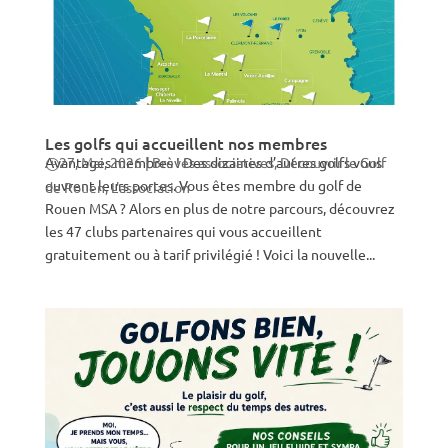
Les golfs qui accueillent nos membres
Avantages membres ! Des dizaines d’autres golfs vous
27, Mai, 2026
|
Brèves associatives
,
Découvrir le Golf
ouvrent leurs portes. Vous êtes membre du golf de
de Rouen
,
L'association
Rouen MSA ? Alors en plus de notre parcours, découvrez
les 47 clubs partenaires qui vous accueillent
gratuitement ou à tarif privilégié ! Voici la nouvelle...