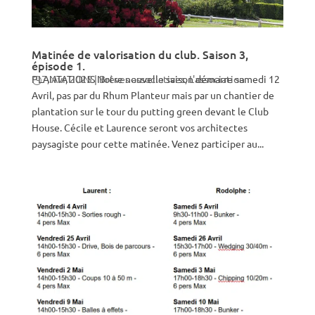
Matinée de valorisation du club. Saison 3,
épisode 1.
PLANTATIONS Notre nouvelle saison démarre samedi 12
7, Avr, 2025
|
Brèves associatives
,
L'association
Avril, pas par du Rhum Planteur mais par un chantier de
plantation sur le tour du putting green devant le Club
House. Cécile et Laurence seront vos architectes
paysagiste pour cette matinée. Venez participer au...