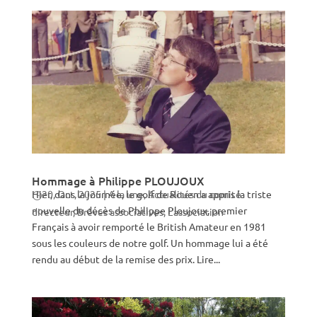
Hommage à Philippe PLOUJOUX
Hier, dans la journée, le golf de Rouen a appris la triste
20, Oct, 2025
|
A la une
,
Actualités du comité
nouvelle du décès de Philippe Ploujoux, premier
directeur
,
Brèves associatives
,
L'association
Français à avoir remporté le British Amateur en 1981
sous les couleurs de notre golf. Un hommage lui a été
rendu au début de la remise des prix. Lire...