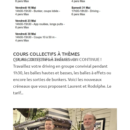
COURS COLLECTIFS À THÈMES
COURS COLLECTIFS À THÈMES : ON CONTINUE !
4, Avr, 2025
|
Brèves associatives
Travaillez votre driving en groupe convivial pendant
1h30, les balles hautes et basses, les balles à effets ou
encore les sorties de bunkers. Voici les nouveaux
créneaux que vous proposent Laurent et Rodolphe. Le
tarif...