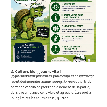
⛳ Golfons bien, jouons vite !
Le plaisir du golf passe aussi par le respect du rythme de
26, Mai, 2026
|
Actualités de la commission sportive
,
jeu et du temps des autres joueurs. Un parcours fluide
Brèves associatives
,
L'association
,
Le sport
permet à chacun de profiter pleinement de sa partie,
dans une ambiance conviviale et agréable. Être prêt à
jouer, limiter les coups d’essai, quitter...