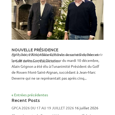
NOUVELLE PRÉSIDENCE
Après notre Assemblée Générale de samedi dernier et
12, Déc, 2024
|
A la une
,
Brèves associatives
,
Découvrir
lors de notre Comité Directeur du mardi 10 décembre,
le Golf de Rouen
,
L'association
Alain Grignon a été élu à l’unanimité Président du Golf
de Rouen Mont-Saint-Aignan, succédant à Jean-Marc
Deverre qui ne se représentait pas après cinq...
« Entrées précédentes
Recent Posts
GPCA 2026 DU 17 AU 19 JUILLET 2026
16 juillet 2026