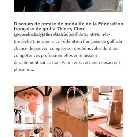
Discours de remise de médaille de la Fédération
française de golf à Thierry Clerc
Le vendredi 3 juillet 2026 au Golf de Saint-Nom-la-
6, Juil, 2026
|
Non classifié(e)
Bretèche Chers amis, La Fédération française de golf a la
chance de pouvoir compter sur des bénévoles dont les
compétences professionnelles enrichissent
durablement son action. Parmi eux, certains consacrent
plusieurs...