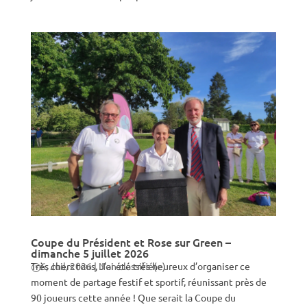
Coupe du Président et Rose sur Green –
dimanche 5 juillet 2026
Très chers tous, J’ai été très heureux d’organiser ce
6, Juil, 2026
|
Non classifié(e)
moment de partage festif et sportif, réunissant près de
90 joueurs cette année ! Que serait la Coupe du