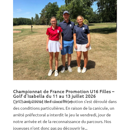
Championnat de France Promotion U16 Filles –
Golf d’Isabella du 11 au 13 juillet 2026
Ce Championnat de France Promotion s’est déroulé dans
12, Juil, 2026
|
Non classifié(e)
des conditions particulières. En raison de la canicule, un
arrêté préfectoral a interdit le jeu le vendredi, jour de
notre arrivée et de la reconnaissance du parcours. Nos
joueuses n’ont donc pas pu découvrir le...