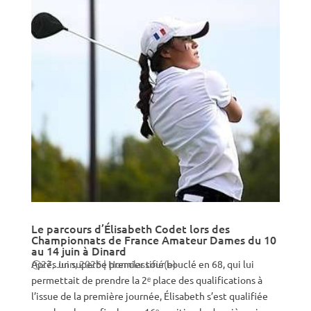
Le parcours d’Élisabeth Codet lors des
Championnats de France Amateur Dames du 10
au 14 juin à Dinard
Après un superbe premier tour bouclé en 68, qui lui
27, Juin, 2026
|
Non classifié(e)
permettait de prendre la 2ᵉ place des qualifications à
l’issue de la première journée, Élisabeth s’est qualifiée