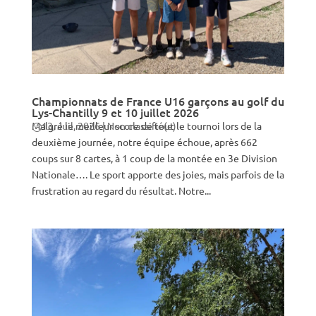
Championnats de France U16 garçons au golf du
Lys-Chantilly 9 et 10 juillet 2026
Malgré le meilleur score de tout le tournoi lors de la
13, Juil, 2026
|
Non classifié(e)
deuxième journée, notre équipe échoue, après 662
coups sur 8 cartes, à 1 coup de la montée en 3e Division
Nationale…. Le sport apporte des joies, mais parfois de la
frustration au regard du résultat. Notre...