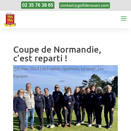
02 35 76 38 65
contact@golfderouen.com
Coupe de Normandie,
c’est reparti !
5, Mar, 2024
|
Actualités Sportives
,
Le sport
,
Les
Equipes