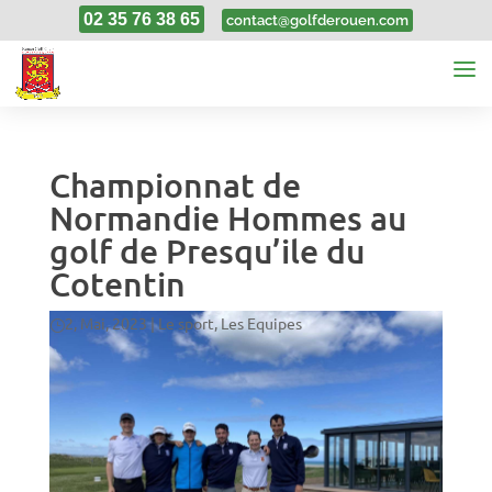
02 35 76 38 65
contact@golfderouen.com
Championnat de
Normandie Hommes au
golf de Presqu’ile du
Cotentin
2, Mai, 2023
|
Le sport
,
Les Equipes