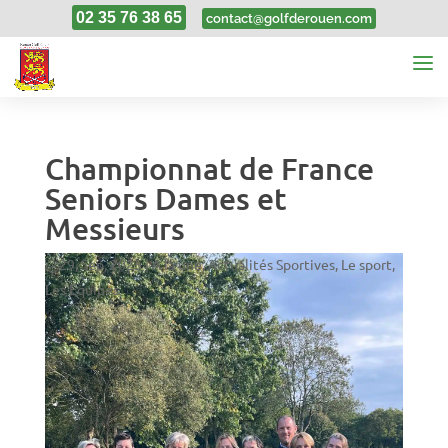
02 35 76 38 65
contact@golfderouen.com
Championnat de France
Seniors Dames et
Messieurs
29, Sep, 2025
|
A la une
,
Actualités Sportives
,
Le sport
,
Les Equipes