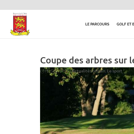
LE PARCOURS
GOLF ET 
Coupe des arbres sur l
12, Sep, 2012
|
Actualités terrain
,
Le sport