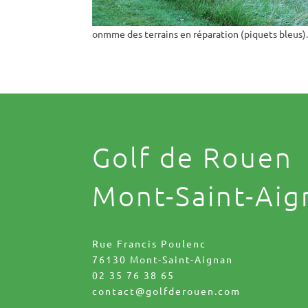
onmme des terrains en réparation (piquets bleus
Golf de Rouen
Mont-Saint-Aig
Rue Francis Poulenc
76130 Mont-Saint-Aignan
02 35 76 38 65
contact@golfderouen.com