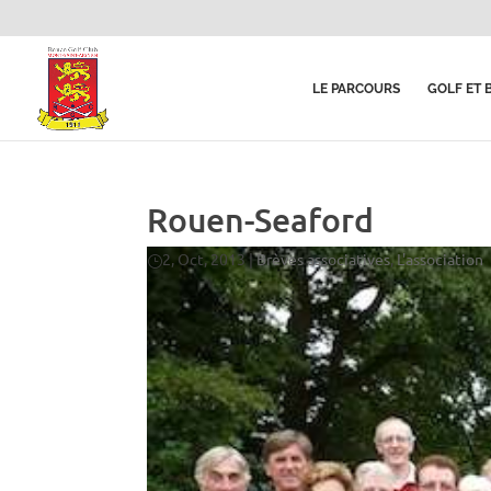
LE PARCOURS
GOLF ET 
Rouen-Seaford
2, Oct, 2013
|
Brèves associatives
,
L'association