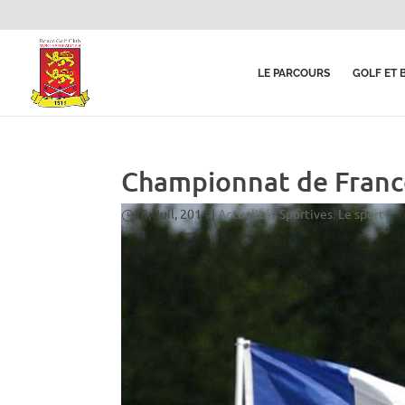
LE PARCOURS
GOLF ET 
Championnat de Franc
18, Juil, 2014
|
Actualités Sportives
,
Le sport