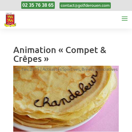
02 35 76 38 65
contact@golfderouen.com
Animation « Compet &
Crêpes »
2, Fév, 2015
|
Actualités Sportives
,
Brèves associatives