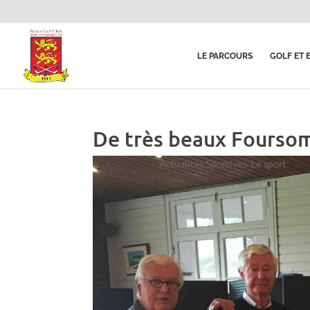
LE PARCOURS
GOLF ET 
De très beaux Fourso
7, Avr, 2015
|
Actualités Sportives
,
Le sport