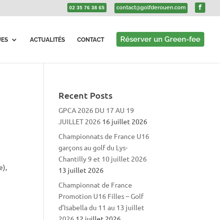
contact@golfderouen.com
02 35 76 38 65
Réserver un Green-fee
UES
ACTUALITÉS
CONTACT
Recent Posts
GPCA 2026 DU 17 AU 19
JUILLET 2026
16 juillet 2026
Championnats de France U16
garçons au golf du Lys-
Chantilly 9 et 10 juillet 2026
e),
13 juillet 2026
Championnat de France
Promotion U16 Filles – Golf
d’Isabella du 11 au 13 juillet
2026
12 juillet 2026