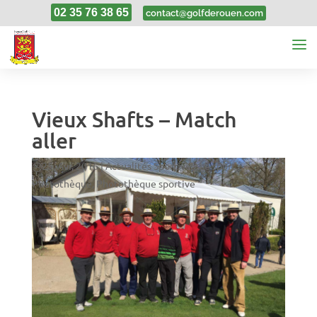
02 35 76 38 65
contact@golfderouen.com
Vieux Shafts – Match
aller
25, Avr, 2016
|
Actualités Sportives
,
Le sport
,
Photothèque
,
Photothèque sportive