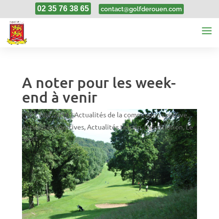
02 35 76 38 65
contact@golfderouen.com
A noter pour les week-
end à venir
17, Mai, 2016
|
Actualités de la commission sportive
,
Actualités Sportives
,
Actualités terrain
,
L'association
,
Le
sport