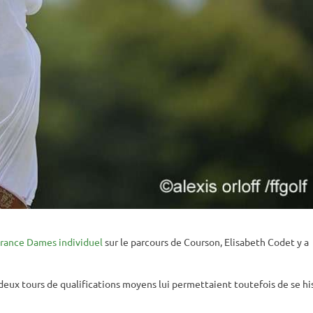
rance Dames individuel
sur le parcours de Courson, Elisabeth Codet y a
deux tours de qualifications moyens lui permettaient toutefois de se hi