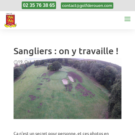
02 35 76 38 65
contact@golfderouen.com
Sangliers : on y travaille !
19, Oct, 2016
|
Actualités terrain
,
Le sport
Ça n’est un secret pour personne, et ces photos en