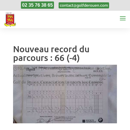
02 35 76 38 65
contact@golfderouen.com
Nouveau record du
parcours : 66 (-4)
10, Avr, 2017
|
Actualités de la commission sportive
,
Actualités Sportives
,
Brèves associatives
,
Découvrir le
Golf de Rouen
,
L'association
,
Le sport
,
Les Equipes