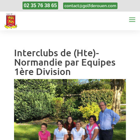
02 35 76 38 65
contact@golfderouen.com
Interclubs de (Hte)-
Normandie par Equipes
1ère Division
11, Avr, 2017
|
Actualités Sportives
,
L'association
,
Le
sport
,
Les Equipes