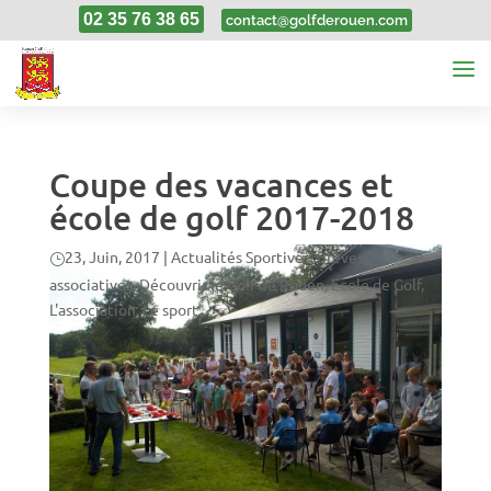
02 35 76 38 65
contact@golfderouen.com
Coupe des vacances et
école de golf 2017-2018
23, Juin, 2017
|
Actualités Sportives
,
Brèves
associatives
,
Découvrir le Golf de Rouen
,
Ecole de Golf
,
L'association
,
Le sport