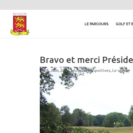
LE PARCOURS
GOLF ET 
Bravo et merci Préside
26, Juin, 2017
|
Actualités Sportives
,
Le sport