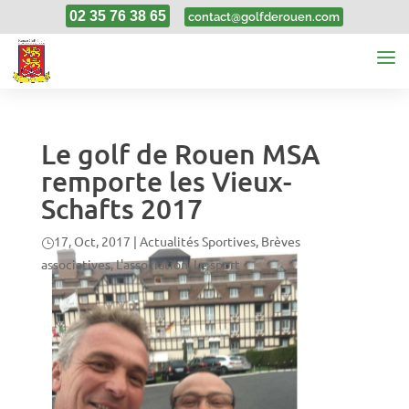
02 35 76 38 65
contact@golfderouen.com
Le golf de Rouen MSA
remporte les Vieux-
Schafts 2017
17, Oct, 2017
|
Actualités Sportives
,
Brèves
associatives
,
L'association
,
Le sport