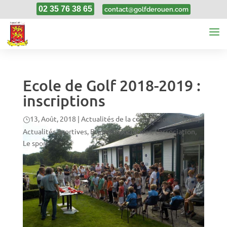
02 35 76 38 65
contact@golfderouen.com
Ecole de Golf 2018-2019 :
inscriptions
13, Août, 2018
|
Actualités de la commission sportive
,
Actualités Sportives
,
Brèves associatives
,
L'association
,
Le sport