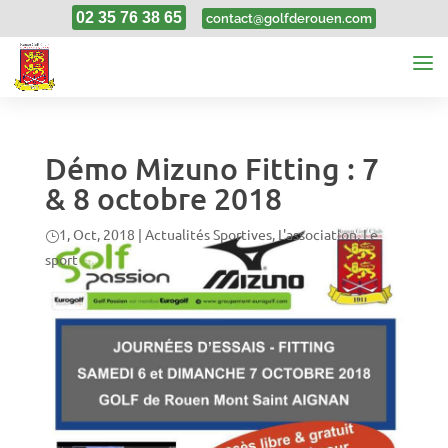
02 35 76 38 65
contact@golfderouen.com
Démo Mizuno Fitting : 7
& 8 octobre 2018
1, Oct, 2018
|
Actualités Sportives
,
L'association
,
Le
sport