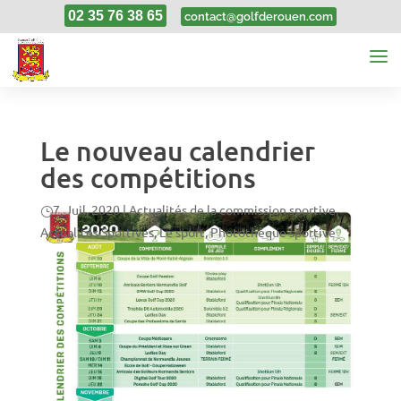
02 35 76 38 65
contact@golfderouen.com
Le nouveau calendrier
des compétitions
7, Juil, 2020
|
Actualités de la commission sportive
,
Actualités Sportives
,
Le sport
,
Photothèque sportive