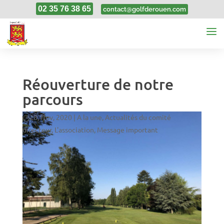
02 35 76 38 65
contact@golfderouen.com
Réouverture de notre
parcours
28, Nov, 2020
|
A la une
,
Actualités du comité
directeur
,
L'association
,
Message important