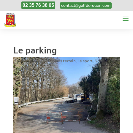
02 35 76 38 65
contact@golfderouen.com
Le parking
8, Mar, 2021
|
Actualités terrain
,
Le sport
,
Non
classifié(e)