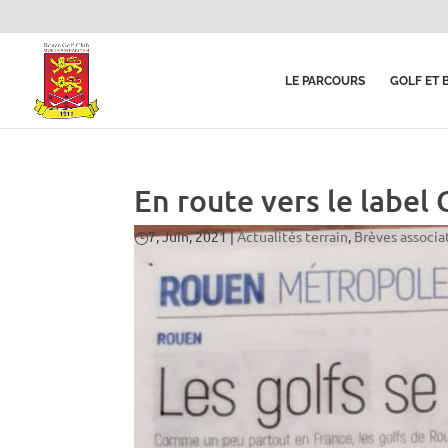
LE PARCOURS
GOLF ET 
En route vers le label 
7, Juin, 2021
|
Actualités terrain
,
Brèves associa