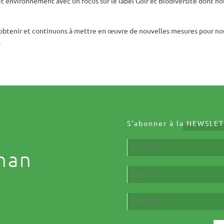
ait environnement avec un focus sur le label Golf et Biodiversité dont n
l’obtenir et continuons à mettre en œuvre de nouvelles mesures pour no
.
S'abonner à la
NEWSLET
nan