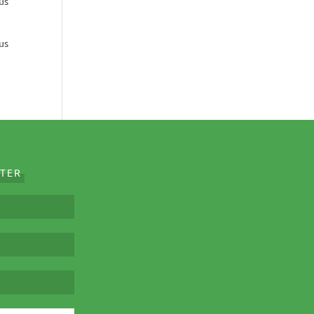
ous
us
TER