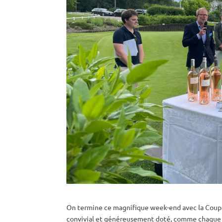
On termine ce magnifique week-end avec la Coup
convivial et généreusement doté, comme chaque