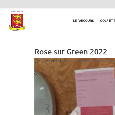
LE PARCOURS
GOLF ET 
Rose sur Green 2022
21, Mar, 2022
|
Actualités Sportives
,
Brèves asso