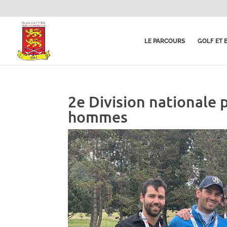
LE PARCOURS
GOLF ET 
2e Division nationale
hommes
20, Juin, 2022
|
A la une
,
Actualités Sportives
,
L'