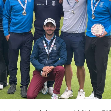
 un dernier match gagné au bout du suspense conte La Wantzenau, NOT