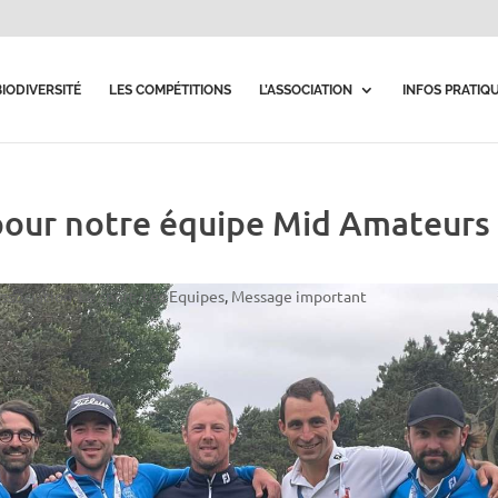
BIODIVERSITÉ
LES COMPÉTITIONS
L’ASSOCIATION
INFOS PRATIQ
 pour notre équipe Mid Amateurs
association
,
Le sport
,
Les Equipes
,
Message important