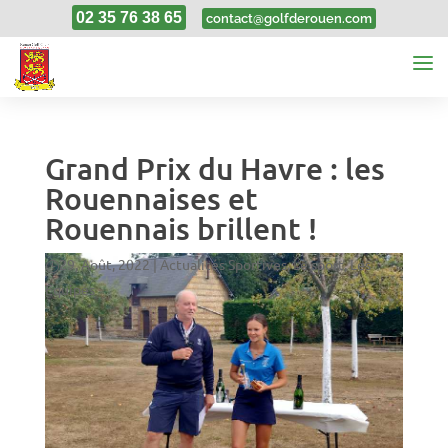
02 35 76 38 65
contact@golfderouen.com
Grand Prix du Havre : les
Rouennaises et
Rouennais brillent !
29, Août, 2022
|
Actualités Sportives
,
Le sport
,
Les
Equipes