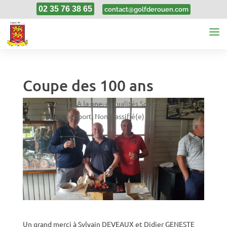
02 35 76 38 65
contact@golfderouen.com
Coupe des 100 ans
12, Sep, 2022
|
A la une
,
Actualités Sportives
,
L'association
,
Le sport
,
Non classifié(e)
Un grand merci à Sylvain DEVEAUX et Didier GENESTE