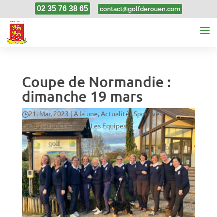
02 35 76 38 65
contact@golfderouen.com
Coupe de Normandie :
dimanche 19 mars
21, Mar, 2023
|
A la une
,
Actualités Sportives
,
L'association
,
Le sport
,
Les Equipes