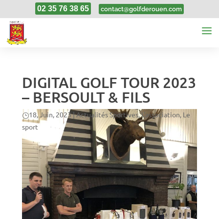
02 35 76 38 65
contact@golfderouen.com
DIGITAL GOLF TOUR 2023
– BERSOULT & FILS
18, Juin, 2023
|
Actualités Sportives
,
L'association
,
Le
sport