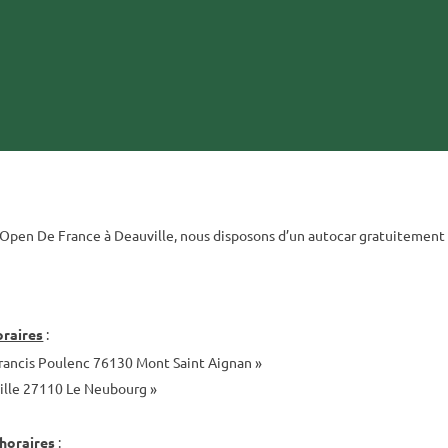
s Open De France à Deauville, nous disposons d’un autocar gratuitement 
oraires
:
rancis Poulenc 76130 Mont Saint Aignan »
aille 27110 Le Neubourg »
horaires
: