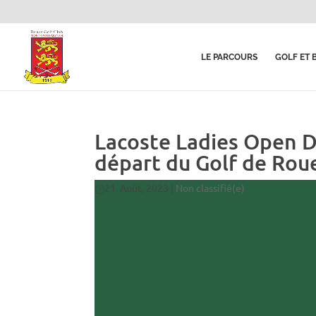
LE PARCOURS
GOLF ET 
Lacoste Ladies Open D
départ du Golf de Ro
21, Août, 2023
|
Non classifié(e)